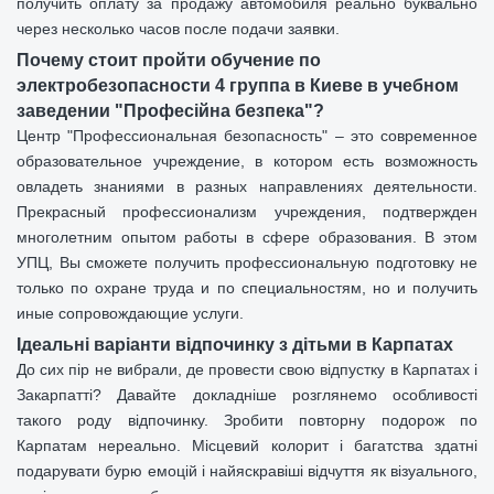
получить оплату за продажу автомобиля реально буквально
через несколько часов после подачи заявки.
Почему стоит пройти обучение по
электробезопасности 4 группа в Киеве в учебном
заведении "Професійна безпека"?
Центр "Профессиональная безопасность" – это современное
образовательное учреждение, в котором есть возможность
овладеть знаниями в разных направлениях деятельности.
Прекрасный профессионализм учреждения, подтвержден
многолетним опытом работы в сфере образования. В этом
УПЦ, Вы сможете получить профессиональную подготовку не
только по охране труда и по специальностям, но и получить
иные сопровождающие услуги.
Ідеальні варіанти відпочинку з дітьми в Карпатах
До сих пір не вибрали, де провести свою відпустку в Карпатах і
Закарпатті? Давайте докладніше розглянемо особливості
такого роду відпочинку. Зробити повторну подорож по
Карпатам нереально. Місцевий колорит і багатства здатні
подарувати бурю емоцій і найяскравіші відчуття як візуального,